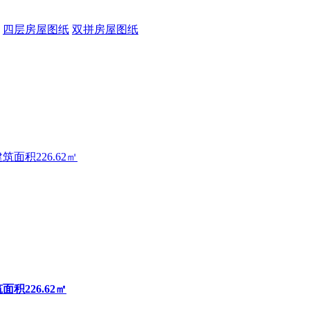
四层房屋图纸
双拼房屋图纸
积226.62㎡