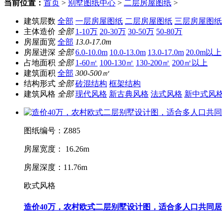
当前位置：
首页
>
别墅图纸中心
>
二层房屋图纸
>
建筑层数
全部
一层房屋图纸
二层房屋图纸
三层房屋图纸
主体造价
全部
1-10万
20-30万
30-50万
50-80万
房屋面宽
全部
13.0-17.0m
房屋进深
全部
6.0-10.0m
10.0-13.0m
13.0-17.0m
20.0m以上
占地面积
全部
1-60㎡
100-130㎡
130-200㎡
200㎡以上
建筑面积
全部
300-500㎡
结构形式
全部
砖混结构
框架结构
建筑风格
全部
现代风格
新古典风格
法式风格
新中式风
图纸编号：Z885
房屋宽度： 16.26m
房屋深度：11.76m
欧式风格
造价40万，农村欧式二层别墅设计图，适合多人口共同